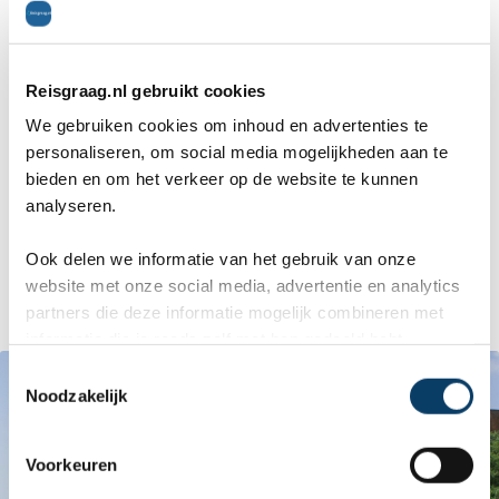
aardbevingen. In de 12e eeuw werd de ruïne
omgebouwd tot fort van de familie Frangipani.
Reisgraag.nl gebruikt cookies
Al het marmer en veel stenen werden
We gebruiken cookies om inhoud en advertenties te
personaliseren, om social media mogelijkheden aan te
verwijderd en gebruikt in andere gebouwen. In
bieden en om het verkeer op de website te kunnen
1749 kwam een eind aan de plundering toen
analyseren.
werd ingezien wat een historische waarde het
Ook delen we informatie van het gebruik van onze
gebouw had.
website met onze social media, advertentie en analytics
partners die deze informatie mogelijk combineren met
informatie die je reeds zelf met hen gedeeld hebt.
C
Noodzakelijk
o
n
s
Voorkeuren
e