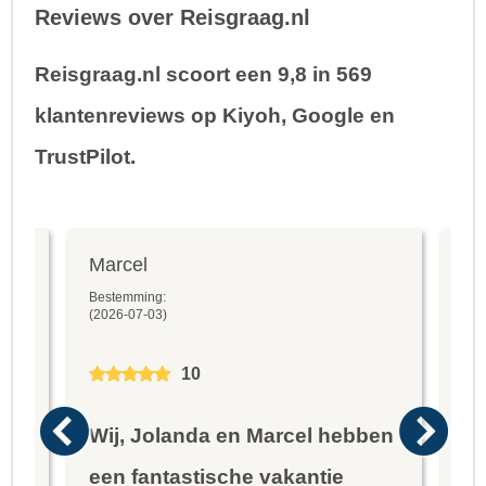
Reviews over Reisgraag.nl
Reisgraag.nl scoort een 9,8 in 569
klantenreviews op Kiyoh, Google en
TrustPilot.
Marcel
Fr
Bestemming:
Bes
(2026-07-03)
(20
10
Wij, Jolanda en Marcel hebben
Wa
een fantastische vakantie
he