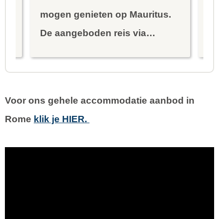
mogen genieten op Mauritus.
er
De aangeboden reis via
na
oor
Reisgraag is prima
Si
s
uitgebalanceerd om alle mooie
to
dingen van het eiland te
re
Voor ons gehele
accommodatie aanbod
in
kunnen ontdekken...
te
Rome
klik je HIER.