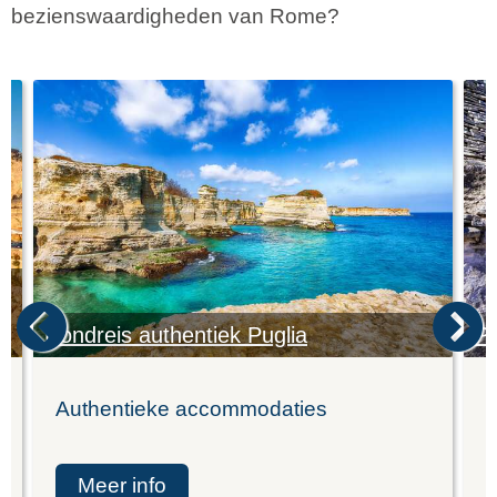
bezienswaardigheden van Rome?
Rondreis authentiek Puglia
Pu
Authentieke accommodaties
K
meer info