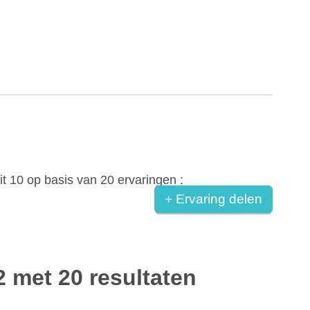
it
10
op basis van
20
ervaringen :
+ Ervaring delen
2 met 20 resultaten