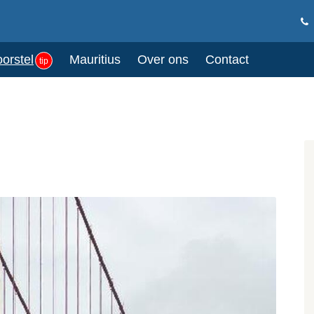
oorstel
Mauritius
Over ons
Contact
tip