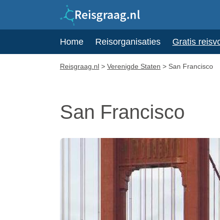
Home
Reisorganisaties
Gratis reisv
Reisgraag.nl
>
Verenigde Staten
>
San Francisco
San Francisco