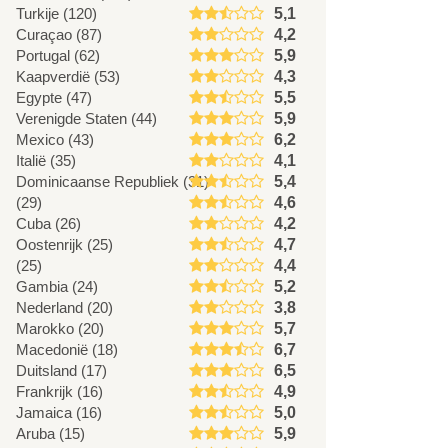
Turkije (120)
5,1
Curaçao (87)
4,2
Portugal (62)
5,9
Kaapverdië (53)
4,3
Egypte (47)
5,5
Verenigde Staten (44)
5,9
Mexico (43)
6,2
Italië (35)
4,1
Dominicaanse Republiek (31)
5,4
(29)
4,6
Cuba (26)
4,2
Oostenrijk (25)
4,7
(25)
4,4
Gambia (24)
5,2
Nederland (20)
3,8
Marokko (20)
5,7
Macedonië (18)
6,7
Duitsland (17)
6,5
Frankrijk (16)
4,9
Jamaica (16)
5,0
Aruba (15)
5,9