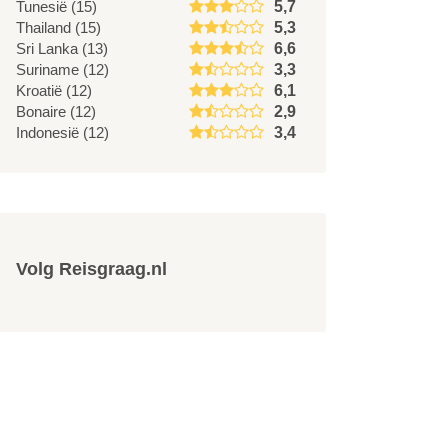
Tunesië (15)
5,7
Thailand (15)
5,3
Sri Lanka (13)
6,6
Suriname (12)
3,3
Kroatië (12)
6,1
Bonaire (12)
2,9
Indonesië (12)
3,4
Volg Reisgraag.nl