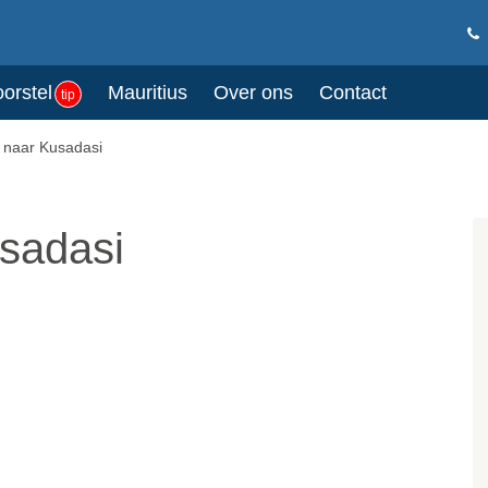
oorstel
Mauritius
Over ons
Contact
tip
 naar Kusadasi
sadasi