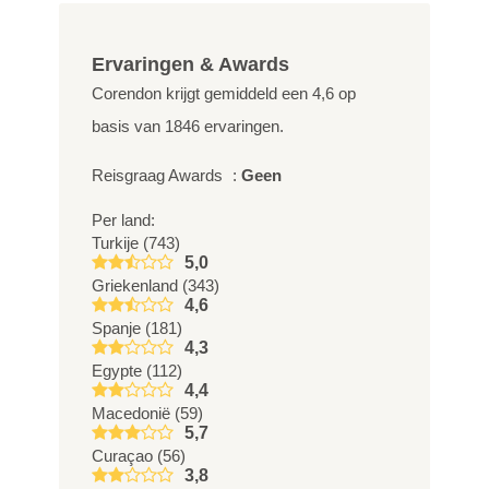
Ervaringen & Awards
Corendon krijgt gemiddeld een
4,6
op
basis van
1846
ervaringen.
Reisgraag Awards
:
Geen
Per land:
Turkije (743)
5,0
Griekenland (343)
4,6
Spanje (181)
4,3
Egypte (112)
4,4
Macedonië (59)
5,7
Curaçao (56)
3,8