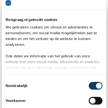
5,2
op basis van 734 reviews
1 consumenten award
Reisgraag.nl gebruikt cookies
We gebruiken cookies om inhoud en advertenties te
personaliseren, om social media mogelijkheden aan te
bieden en om het verkeer op de website te kunnen
analyseren.
Lees meer
Ook delen we informatie van het gebruik van onze
website met onze social media, advertentie en analytics
partners die deze informatie mogelijk combineren met
informatie die je reeds zelf met hen gedeeld hebt.
C
Noodzakelijk
o
n
s
Voorkeuren
e