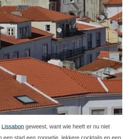
r
Lissabon
geweest, want wie heeft er nu niet
 een stad een zonnetje, lekkere cocktails en een