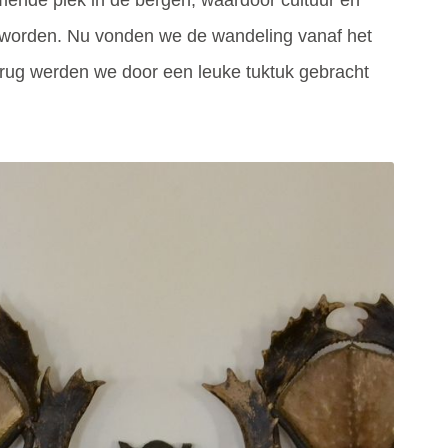
mende plek in de bergen, waardoor cultuur en
worden. Nu vonden we de wandeling vanaf het
erug werden we door een leuke tuktuk gebracht