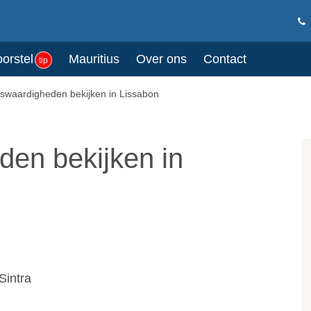
oorstel
Mauritius
Over ons
Contact
tip
swaardigheden bekijken in Lissabon
en bekijken in
Sintra