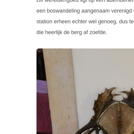
Dit werelderfgoed ligt op een adembene
een boswandeling aangenaam verenigd 
station erheen echter wel genoeg, dus t
die heerlijk de berg af zoefde.