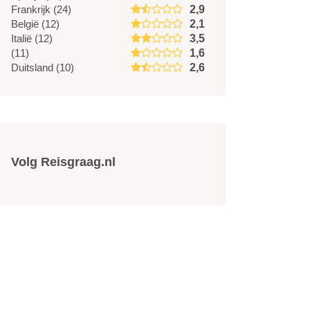
Frankrijk (24)
2,9
België (12)
2,1
Italië (12)
3,5
(11)
1,6
Duitsland (10)
2,6
Volg Reisgraag.nl