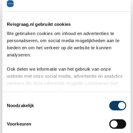
De omgeving van Ribeira Grande
Reisgraag.nl gebruikt cookies
Lagoa de Fogo
We gebruiken cookies om inhoud en advertenties te
personaliseren, om social media mogelijkheden aan te
Na wederom een hele steile klim van 500 meter,
bieden en om het verkeer op de website te kunnen
analyseren.
lopen we door een compleet andere omgeving.
São Miguel heeft een ongelofelijke diversiteit aan
Ook delen we informatie van het gebruik van onze
website met onze social media, advertentie en analytics
natuur en omgevingen. Vandaag lopen we door
partners die deze informatie mogelijk combineren met
een groene vallei met lage struikjes en heel veel
informatie die je reeds zelf met hen gedeeld hebt.
C
meeuwen, die krijsend over ons heen vliegen om
Noodzakelijk
o
hun nesten te beschermen. Na enkele kilometers
n
s
komen we bij het prachtige helderblauwe Lagoa
Voorkeuren
e