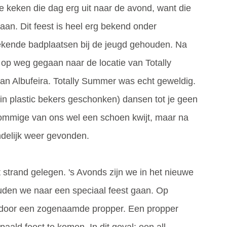
 keken die dag erg uit naar de avond, want die
n. Dit feest is heel erg bekend onder
bekende badplaatsen bij de jeugd gehouden. Na
 op weg gegaan naar de locatie van Totally
van Albufeira. Totally Summer was echt geweldig.
t in plastic bekers geschonken) dansen tot je geen
ommige van ons wel een schoen kwijt, maar na
ndelijk weer gevonden.
strand gelegen. 's Avonds zijn we in het nieuwe
uden we naar een speciaal feest gaan. Op
 door een zogenaamde propper. Een propper
aald feest te komen. In dit geval: een all