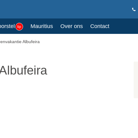
oorstel
Mauritius
Over ons
Contact
tip
envakantie Albufeira
Albufeira