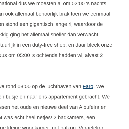
rnational dus we moesten al om 02:00 's nachts
n ook allemaal behoorlijk brak toen we eenmaal
en stond een gigantisch lange rij waardoor de
ig ging het allemaal sneller dan verwacht.
rlijk in een duty-free shop, en daar bleek onze
 Dus om 05:00 's ochtends hadden wij alvast 2
 we rond 08:00 op de luchthaven van
Faro
. We
en busje en naar ons appartement gebracht. We
ssen het oude en nieuwe deel van Albufeira en
nt was echt heel netjes! 2 badkamers, een
lige kleine woonkamer met balkon. Vergeleken