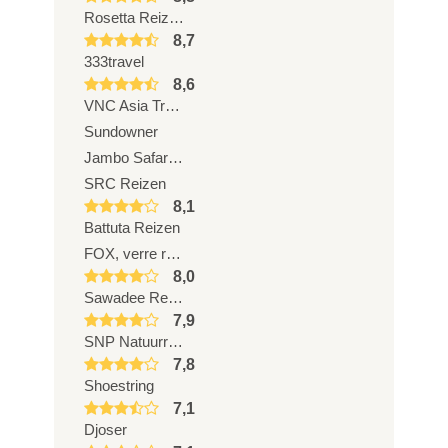
Rosetta Reizen
8,7
333travel
8,6
VNC Asia Travel
Sundowner
Jambo Safari Club
SRC Reizen
8,1
Battuta Reizen
FOX, verre reizen van ANWB
8,0
Sawadee Reizen
7,9
SNP Natuurreizen
7,8
Shoestring
7,1
Djoser