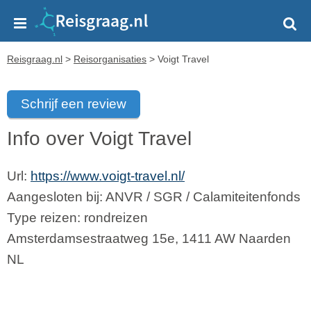
Reisgraag.nl
>
Reisorganisaties
>
Voigt Travel
Schrijf een review
Info over Voigt Travel
Url:
https://www.voigt-travel.nl/
Aangesloten bij:
ANVR
/
SGR
/
Calamiteitenfonds
Type reizen: rondreizen
Amsterdamsestraatweg 15e
,
1411 AW
Naarden
NL