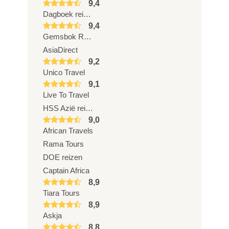
9,4
Dagboek reizen
9,4
Gemsbok Reizen
AsiaDirect
9,2
Unico Travel
9,1
Live To Travel
HSS Azië reizen
9,0
African Travels
Rama Tours
DOE reizen
Captain Africa
8,9
Tiara Tours
8,9
Askja
8,8