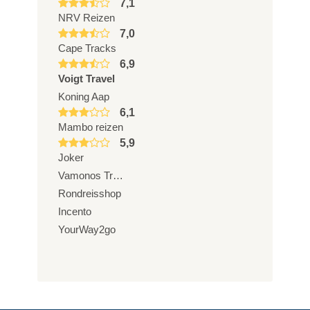
7,1
NRV Reizen
7,0
Cape Tracks
6,9
Voigt Travel
Koning Aap
6,1
Mambo reizen
5,9
Joker
Vamonos Travels
Rondreisshop
Incento
YourWay2go