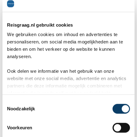
reactie meteen af. Dus €150,- weggegooid en
volgens Voigt dikke pech. Volledige restitutie had echt
Reisgraag.nl gebruikt cookies
niet gehoeven, maar een beetje meedenken met je
We gebruiken cookies om inhoud en advertenties te
klanten lijkt me niet meer dan normaal.
personaliseren, om social media mogelijkheden aan te
bieden en om het verkeer op de website te kunnen
analyseren.
Voor ons dus NOOIT meer met Voigt, erg jammer.
Ook delen we informatie van het gebruik van onze
website met onze social media, advertentie en analytics
Algemeen
1
partners die deze informatie mogelijk combineren met
informatie die je reeds zelf met hen gedeeld hebt.
Willem
op 31 augustus 2016
C
bestemming: Finland / Helsinki, reisperiode: augustus
Noodzakelijk
o
n
2016
s
Voorkeuren
e
Bespaar jezelf teleurstelling en ergernis; boek geen