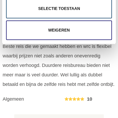
Algemeen
10
SELECTIE TOESTAAN
A Mak
op 29 april 2019
WEIGEREN
bestemming: Namibië, reisperiode: juni 2018
Beste reis die we gemaakt hebben en wrc is flexibel
waarbij prijzen niet zoals anderen onevenredig
worden verhoogd. Duurdere reisbureau bieden niet
meer maar is veel duurder. Wel lullig als dubbel
betaald en bijna de zelfde reis hebt met zelfde ontbijt.
Algemeen
10