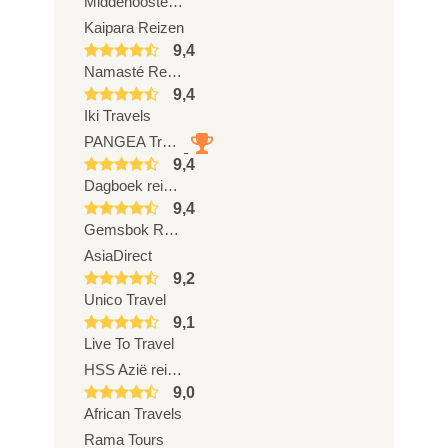
Middenoostenreizen.com
Kaipara Reizen
9,4
Namasté Reizen
9,4
Iki Travels
PANGEA Travel
9,4
Dagboek reizen
9,4
Gemsbok Reizen
AsiaDirect
9,2
Unico Travel
9,1
Live To Travel
HSS Azië reizen
9,0
African Travels
Rama Tours