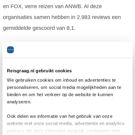
en FOX, verre reizen van ANWB. Al deze
organisaties samen hebben in 2.983 reviews een
gemiddelde gescoord van 8,1.
WRC Reizen scoort dus gemiddeld 1,9 hoger dan
het gemiddelde cijfer in de categorie rondreizen.
Reisgraag.nl gebruikt cookies
Dit is opvallend positief.
We gebruiken cookies om inhoud en advertenties te
personaliseren, om social media mogelijkheden aan te
Ieder jaar wint de beste organisatie (op basis van
bieden en om het verkeer op de website te kunnen
analyseren.
goedgekeurde klantenreviews) per categorie de
Reisgraag-Award
. WRC Reizen heeft deze
Ook delen we informatie van het gebruik van onze
website met onze social media, advertentie en analytics
publieksprijs
nog nooit gewonnen
.
partners die deze informatie mogelijk combineren met