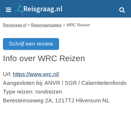
Reisgraag.nl
>
Reisorganisaties
>
WRC Reizen
Schrijf een review
Info over WRC Reizen
Url:
https://www.wrc.nl/
Aangesloten bij:
ANVR
/
SGR
/
Calamiteitenfonds
Type reizen: rondreizen
Beresteinseweg 2A
,
1217TJ
Hilversum
NL