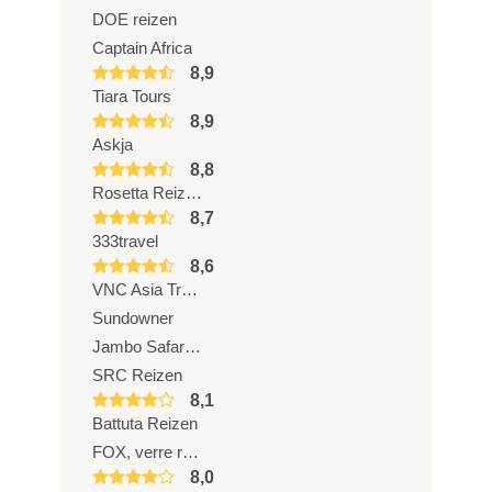
DOE reizen
Captain Africa
8,9
Tiara Tours
8,9
Askja
8,8
Rosetta Reizen
8,7
333travel
8,6
VNC Asia Travel
Sundowner
Jambo Safari Club
SRC Reizen
8,1
Battuta Reizen
FOX, verre reizen van ANWB
8,0