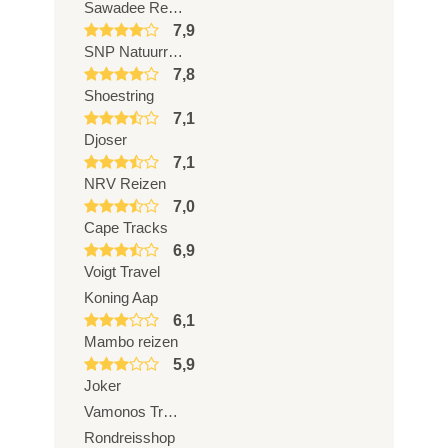
Sawadee Reizen
7,9
SNP Natuurreizen
7,8
Shoestring
7,1
Djoser
7,1
NRV Reizen
7,0
Cape Tracks
6,9
Voigt Travel
Koning Aap
6,1
Mambo reizen
5,9
Joker
Vamonos Travels
Rondreisshop