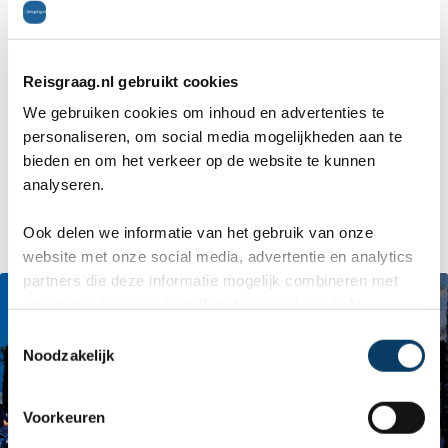
georganiseerd voor hen zoals een kinderdisco.
Volwassenen hoeven zich zeker ook niet te
Reisgraag.nl gebruikt cookies
vervelen en kunnen overdag sporten of genieten
We gebruiken cookies om inhoud en advertenties te
personaliseren, om social media mogelijkheden aan te
van live muziek en shows in de avond. De
bieden en om het verkeer op de website te kunnen
omgeving ontdekken? Dat kan natuurlijk ook, zo
analyseren.
huur je bijvoorbeeld een fiets bij het hotel.
Ook delen we informatie van het gebruik van onze
website met onze social media, advertentie en analytics
partners die deze informatie mogelijk combineren met
informatie die je reeds zelf met hen gedeeld hebt.
C
Noodzakelijk
o
n
s
Voorkeuren
e