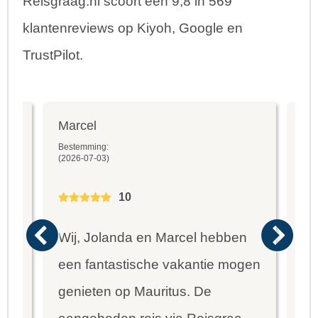
Reisgraag.nl scoort een 9,8 in 569
klantenreviews op Kiyoh, Google en
TrustPilot.
Marcel
Fr
Bestemming:
Bes
(2026-07-03)
(20
10
Wij, Jolanda en Marcel hebben
Wa
een fantastische vakantie mogen
va
genieten op Mauritus. De
To