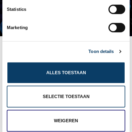
n
t
Statistics
S
e
Marketing
l
e
Inturotel Sa Marina
c
Toon details
t
i
o
ALLES TOESTAAN
n
SELECTIE TOESTAAN
WEIGEREN