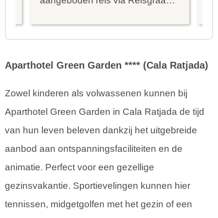
ier
aangeboden reis via Reisgraag
be
is prima uitgebalanceerd om alle
to
mooie dingen van het eiland te
re
kunnen ontdekken...
te
Aparthotel Green Garden **** (Cala Ratjada)
Zowel kinderen als volwassenen kunnen bij
Aparthotel Green Garden in Cala Ratjada de tijd
van hun leven beleven dankzij het uitgebreide
aanbod aan ontspanningsfaciliteiten en de
animatie. Perfect voor een gezellige
gezinsvakantie. Sportievelingen kunnen hier
tennissen, midgetgolfen met het gezin of een