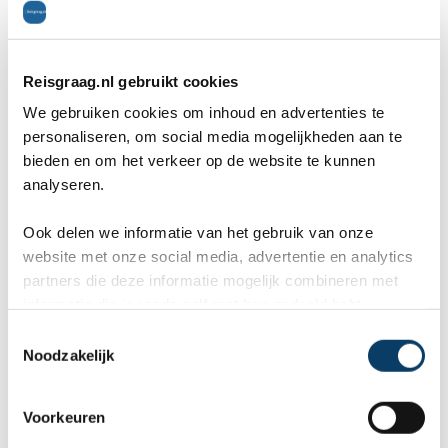
Uw gegevens
Naam *
Reisgraag.nl gebruikt cookies
We gebruiken cookies om inhoud en advertenties te
personaliseren, om social media mogelijkheden aan te
E-mailadres *
bieden en om het verkeer op de website te kunnen
analyseren.
Ook delen we informatie van het gebruik van onze
Telefoon *
website met onze social media, advertentie en analytics
partners die deze informatie mogelijk combineren met
informatie die je reeds zelf met hen gedeeld hebt.
C
Noodzakelijk
Gratis reisvoorstel
o
n
s
* = verplicht.
Privacy beleid
is van toepassing
Voorkeuren
e