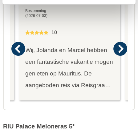
Marcel
Fr
Bestemming:
Bes
(2026-07-03)
(20
10
Wij, Jolanda en Marcel hebben
Wa
een fantastische vakantie mogen
va
genieten op Mauritus. De
To
ier
aangeboden reis via Reisgraag
be
is prima uitgebalanceerd om alle
to
mooie dingen van het eiland te
re
kunnen ontdekken...
te
RIU Palace Meloneras 5*