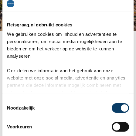
Reisgraag.nl gebruikt cookies
We gebruiken cookies om inhoud en advertenties te
Lopesan Baobab Resort
personaliseren, om social media mogelijkheden aan te
bieden en om het verkeer op de website te kunnen
analyseren.
Ook delen we informatie van het gebruik van onze
website met onze social media, advertentie en analytics
partners die deze informatie mogelijk combineren met
informatie die je reeds zelf met hen gedeeld hebt.
C
Noodzakelijk
o
n
s
Voorkeuren
e