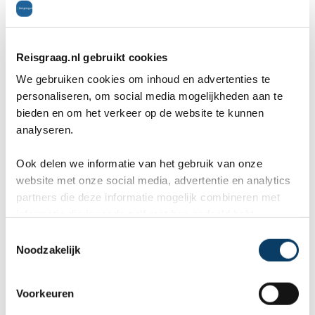
klantenreviews op Kiyoh, Google en
TrustPilot.
Reisgraag.nl gebruikt cookies
We gebruiken cookies om inhoud en advertenties te
personaliseren, om social media mogelijkheden aan te
Marcel
Fr
bieden en om het verkeer op de website te kunnen
Bestemming:
Bes
analyseren.
(2026-07-03)
(20
Ook delen we informatie van het gebruik van onze
10
website met onze social media, advertentie en analytics
partners die deze informatie mogelijk combineren met
informatie die je reeds zelf met hen gedeeld hebt.
Wij, Jolanda en Marcel hebben
Wa
C
een fantastische vakantie mogen
va
Noodzakelijk
o
genieten op Mauritus. De
To
n
s
Voorkeuren
ier
aangeboden reis via Reisgraag
be
e