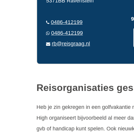
5371BB Ravenstein
9
0486-412199
0486-412199
rb@reisgraag.nl
Reisorganisaties gesp
Heb je zin gekregen in een golfvakantie 
High organiseert bijvoorbeeld al meer da
gvb of handicap kunt spelen. Ook nieuwko