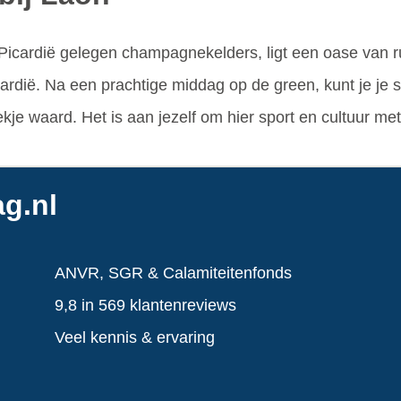
n Picardië gelegen champagnekelders, ligt een oase van r
ardië. Na een prachtige middag op de green, kunt je je s
kje waard. Het is aan jezelf om hier sport en cultuur me
g.nl
ANVR, SGR & Calamiteitenfonds
9,8 in 569 klantenreviews
Veel kennis & ervaring