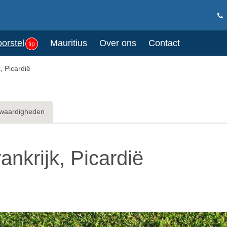
oorstel
Mauritius
Over ons
Contact
tip
, Picardië
waardigheden
ankrijk, Picardië