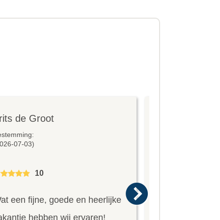
rits de Groot
ria
estemming:
Bestemming:
026-07-03)
(2026-07-02)
10
10
at een fijne, goede en heerlijke
Alleen maar lof
akantie hebben wij ervaren!
geregeld; reisp