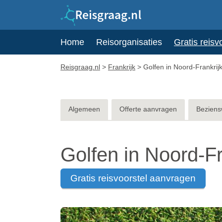
Home
Reisorganisaties
Gratis reisv
Reisgraag.nl
>
Frankrijk
>
Golfen in Noord-Frankrijk
Algemeen
Offerte aanvragen
Beziens
Golfen in Noord-Fr
gratis reisvoorstel aanvragen