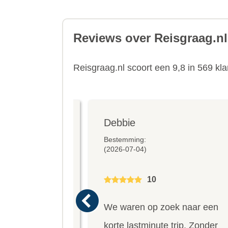
Reviews over Reisgraag.nl
Reisgraag.nl scoort een 9,8 in 569 kl
Debbie
us
Bestemming:
(2026-07-04)
10
 op reis naar
We waren op zoek naar een
aniseer vaak al
korte lastminute trip. Zonder