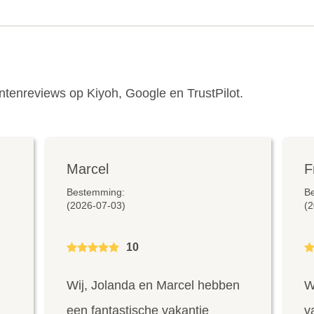
antenreviews op Kiyoh, Google en TrustPilot.
Marcel
F
Bestemming:
B
(2026-07-03)
(2
10
Wij, Jolanda en Marcel hebben
W
een fantastische vakantie
v