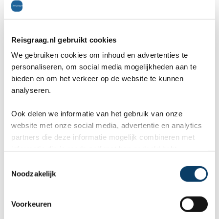
Marcel
Fr
Reisgraag.nl gebruikt cookies
Bestemming:
Bes
We gebruiken cookies om inhoud en advertenties te
(2026-07-03)
(20
personaliseren, om social media mogelijkheden aan te
bieden en om het verkeer op de website te kunnen
10
analyseren.
Wij, Jolanda en Marcel hebben
Wa
Ook delen we informatie van het gebruik van onze
website met onze social media, advertentie en analytics
een fantastische vakantie mogen
va
partners die deze informatie mogelijk combineren met
genieten op Mauritus. De
To
informatie die je reeds zelf met hen gedeeld hebt.
C
ier
aangeboden reis via Reisgraag
be
Noodzakelijk
o
is prima uitgebalanceerd om alle
to
n
s
mooie dingen van het eiland te
re
Voorkeuren
e