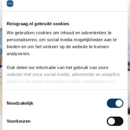
zomer geopend en kunnen vaak onder
begeleiding van een gids worden bezocht.
Reisgraag.nl gebruikt cookies
We gebruiken cookies om inhoud en advertenties te
personaliseren, om social media mogelijkheden aan te
bieden en om het verkeer op de website te kunnen
analyseren.
Ook delen we informatie van het gebruik van onze
website met onze social media, advertentie en analytics
partners die deze informatie mogelijk combineren met
informatie die je reeds zelf met hen gedeeld hebt.
C
Noodzakelijk
o
n
s
Kasteel van Versailles
Voorkeuren
e