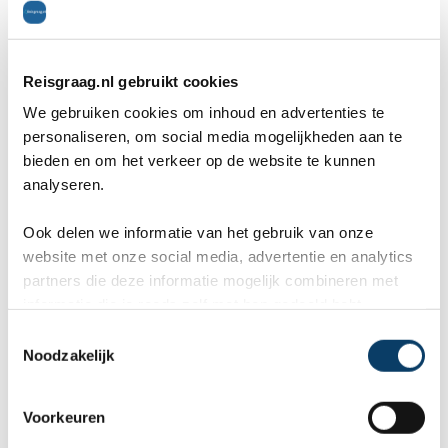
Naam *
Reisgraag.nl gebruikt cookies
E-mailadres *
We gebruiken cookies om inhoud en advertenties te
personaliseren, om social media mogelijkheden aan te
bieden en om het verkeer op de website te kunnen
analyseren.
Telefoon *
Ook delen we informatie van het gebruik van onze
website met onze social media, advertentie en analytics
partners die deze informatie mogelijk combineren met
Gratis reisvoorstel
informatie die je reeds zelf met hen gedeeld hebt.
C
Noodzakelijk
* = verplicht.
Privacy beleid
is van toepassing
o
n
s
Voorkeuren
e