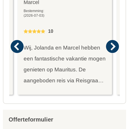
Marcel
Fr
Bestemming:
Bes
(2026-07-03)
(20
10
Wij, Jolanda en Marcel hebben
Wa
een fantastische vakantie mogen
va
genieten op Mauritus. De
To
ier
aangeboden reis via Reisgraag
be
is prima uitgebalanceerd om alle
to
mooie dingen van het eiland te
re
kunnen ontdekken...
te
Offerteformulier