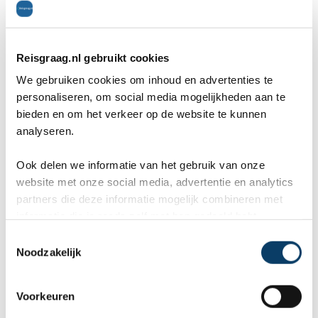
de boottocht over de Seine en de vele mooie
straatjes maakten deze reis onvergetelijk. We komen
Reisgraag.nl gebruikt cookies
zeker nog eens terug! 🇫🇷✨ — Willem & Buathong
We gebruiken cookies om inhoud en advertenties te
personaliseren, om social media mogelijkheden aan te
❤️
bieden en om het verkeer op de website te kunnen
analyseren.
Algemeen
10
Ook delen we informatie van het gebruik van onze
Uitgaan
10
website met onze social media, advertentie en analytics
Cultuur
10
partners die deze informatie mogelijk combineren met
informatie die je reeds zelf met hen gedeeld hebt.
Restaurants
10
C
Bezienswaardigheden
10
Noodzakelijk
o
Inwoners
10
n
s
Ligging
10
Voorkeuren
e