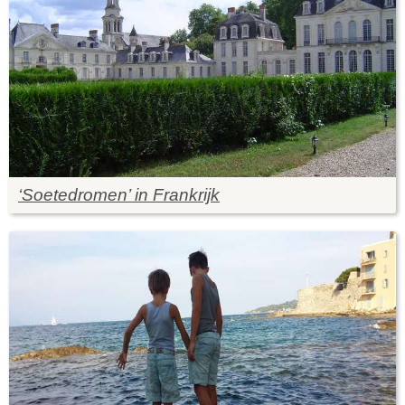
‘Soetedromen’ in Frankrijk