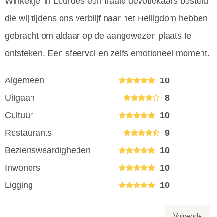
Winkeltje’ in Lourdes een fraaie devotiekaars besteld
die wij tijdens ons verblijf naar het Heiligdom hebben
gebracht om aldaar op de aangewezen plaats te
ontsteken. Een sfeervol en zelfs emotioneel moment.
Algemeen
10
Uitgaan
8
Cultuur
10
Restaurants
9
Bezienswaardigheden
10
Inwoners
10
Ligging
10
Volgende