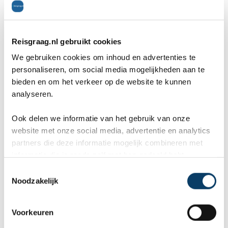
Reisgraag.nl gebruikt cookies
5. De surfplanken van Biarritz
We gebruiken cookies om inhoud en advertenties te
personaliseren, om social media mogelijkheden aan te
Ontdek hoe een surfboard wordt gemaakt en
bieden en om het verkeer op de website te kunnen
analyseren.
alles over de geschiedenis van het surfen in
Biarritz. De eerste surfers in Biarritz vestigden
Ook delen we informatie van het gebruik van onze
website met onze social media, advertentie en analytics
zich in 1950, sindsdien is het surfen niet meer
partners die deze informatie mogelijk combineren met
informatie die je reeds zelf met hen gedeeld hebt.
weg te denken uit de stad. Als je naar de lokale
C
bevolking kijkt zul je zien dat het geen sport meer
Noodzakelijk
o
is maar een levensstijl. Het vormgeven van een
n
s
Voorkeuren
surfplank is een vak apart en luistert heel nauw.
e