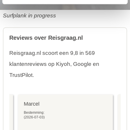
Surfplank in progress
Reviews over Reisgraag.nl
Reisgraag.nl scoort een 9,8 in 569
klantenreviews op Kiyoh, Google en
TrustPilot.
Marcel
Fr
Bestemming:
Bes
(2026-07-03)
(20