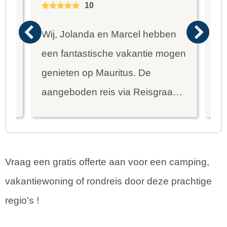
10
Wij, Jolanda en Marcel hebben
Wa
een fantastische vakantie mogen
va
genieten op Mauritus. De
To
ier
aangeboden reis via Reisgraag
be
is prima uitgebalanceerd om alle
to
mooie dingen van het eiland te
re
kunnen ontdekken...
te
Vraag een gratis offerte aan voor een camping,
vakantiewoning of rondreis door deze prachtige
regio's !