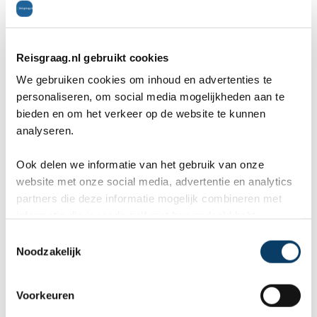
en wilden naar Spinalonga. Met de auto reden we
naar Plaka, een plaatsje tegenover het eiland
Reisgraag.nl gebruikt cookies
Spinalonga. Spinalonga is een voormalig
We gebruiken cookies om inhoud en advertenties te
leprozeneiland. Alle mensen die vroeger lepra
personaliseren, om social media mogelijkheden aan te
bieden en om het verkeer op de website te kunnen
hadden werden hiernaartoe verbannen. Hier
analyseren.
stierven ze uiteindelijk. Met een bootje ga je vanaf
Ook delen we informatie van het gebruik van onze
Plaka naar het eiland toe. Je kunt vervolgens een
website met onze social media, advertentie en analytics
gids huren of zelf het eiland verkennen. Er staan
partners die deze informatie mogelijk combineren met
informatie die je reeds zelf met hen gedeeld hebt.
nog veel huisjes waar de mensen vroegen in
C
Noodzakelijk
leefden. Hierdoor krijg je een goede indruk van
o
n
hoe de mensen hier leefden. Ook staan er
s
Voorkeuren
e
regelmatig borden met informatie en foto's. In