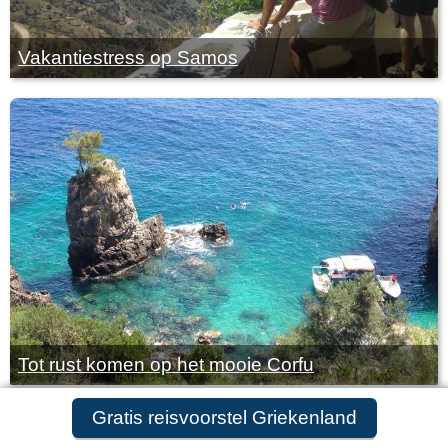
Vakantiestress op Samos
Tot rust komen op het mooie Corfu
Gratis reisvoorstel Griekenland
Gratis reisvoorstel aanvragen