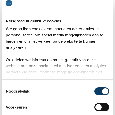
uit de tijd dat het gebied rond de stad nog
voornamelijk uit moeras bestond. Officieel gezien
Reisgraag.nl gebruikt cookies
is de stad Lille is de 11e eeuw gesticht.
We gebruiken cookies om inhoud en advertenties te
Gedurende de geschiedenis is Lille in handen
personaliseren, om social media mogelijkheden aan te
bieden en om het verkeer op de website te kunnen
geweest van verschillende leiders en heeft ook
analyseren.
tot Vlaanderen behoord. Deze Vlaamse
Ook delen we informatie van het gebruik van onze
invloeden zijn tot op de dag van vandaag goed
website met onze social media, advertentie en analytics
terug te zien. Zo heeft de naam zowel een Franse
partners die deze informatie mogelijk combineren met
informatie die je reeds zelf met hen gedeeld hebt.
als een Vlaamse naam (Rijsel) en zijn er naast de
C
vele Franse restaurants ook genoeg Vlaamse
Noodzakelijk
o
n
eettentjes te vinden. In 2004 werd Lille benoemd
s
Voorkeuren
tot de culturele Europese hoofdstad.
e