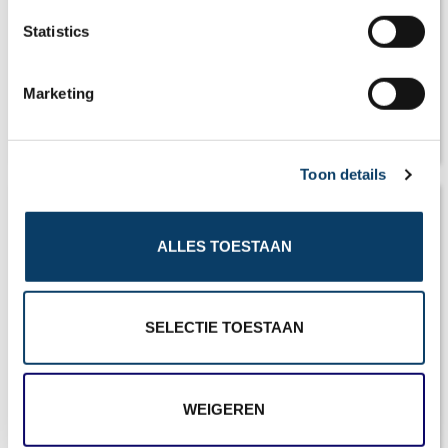
n
t
Statistics
S
e
Marketing
l
e
Klimaat Spanje
c
Toon details
t
i
o
ALLES TOESTAAN
n
SELECTIE TOESTAAN
WEIGEREN