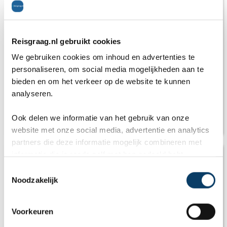
Reisgraag.nl gebruikt cookies
We gebruiken cookies om inhoud en advertenties te
personaliseren, om social media mogelijkheden aan te
bieden en om het verkeer op de website te kunnen
analyseren.
Ook delen we informatie van het gebruik van onze
Reisadvies: Is Spanje een veilig vakantieland?
website met onze social media, advertentie en analytics
partners die deze informatie mogelijk combineren met
informatie die je reeds zelf met hen gedeeld hebt.
C
Noodzakelijk
o
n
s
Voorkeuren
e