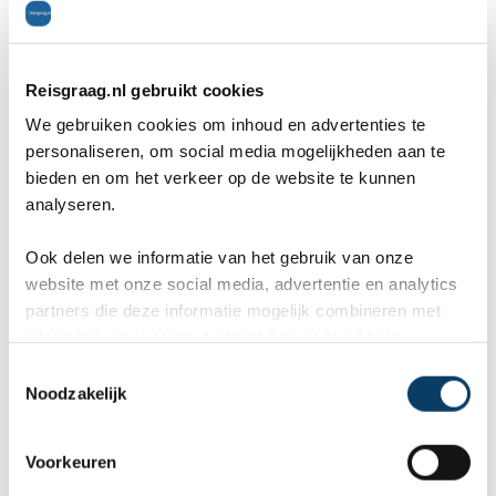
goed geregeld en de autowegen zijn goed
begaanbaar, waardoor je jezelf goed door de
Reisgraag.nl gebruikt cookies
omgeving kunt verplaatsen.
We gebruiken cookies om inhoud en advertenties te
personaliseren, om social media mogelijkheden aan te
bieden en om het verkeer op de website te kunnen
Geschiedenis
analyseren.
Ook delen we informatie van het gebruik van onze
Les Landes kent een rijke geschiedenis die niet
website met onze social media, advertentie en analytics
bij iedereen even bekend is. Bewijs dat de streek
partners die deze informatie mogelijk combineren met
informatie die je reeds zelf met hen gedeeld hebt.
al vroeg bevolkt was is gevonden in
C
Brassempouy. Hier vond men in 1892 de Venus
Noodzakelijk
o
n
van Brassempouy, een beeldje dat stam uit
s
Voorkeuren
23.000 v. Christus, gemaakt door een
e