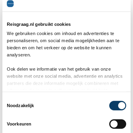
Wij, Jolanda en Marcel hebben
Wa
een fantastische vakantie mogen
va
genieten op Mauritus. De
To
Reisgraag.nl gebruikt cookies
We gebruiken cookies om inhoud en advertenties te
ier
aangeboden reis via Reisgraag
be
personaliseren, om social media mogelijkheden aan te
is prima uitgebalanceerd om alle
to
bieden en om het verkeer op de website te kunnen
analyseren.
mooie dingen van het eiland te
re
kunnen ontdekken...
te
Ook delen we informatie van het gebruik van onze
Offerteformulier
website met onze social media, advertentie en analytics
partners die deze informatie mogelijk combineren met
informatie die je reeds zelf met hen gedeeld hebt.
Vertel ons uw vakantie wensen. Onze
C
reisexperts maken gratis en vrijblijvend een
Noodzakelijk
o
reisvoorstel op maat.
n
s
Voorkeuren
ANVR, SGR, Calamiteitenfonds
e