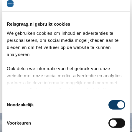
Duitsland. Naast het skiën en snowboarden kun
je in Duitsland ook terecht voor andere vormen
Reisgraag.nl gebruikt cookies
van wintersport. Zo telt Duitsland in totaal 9
We gebruiken cookies om inhoud en advertenties te
schaatsbanen, waarvan er 3 tot de top 10 snelste
personaliseren, om social media mogelijkheden aan te
bieden en om het verkeer op de website te kunnen
schaatsbanen ter wereld behoren. De meeste
analyseren.
schaatsbanen zijn niet overdekt en zijn daarom
Ook delen we informatie van het gebruik van onze
enkel in de wintermaanden geopend. De
website met onze social media, advertentie en analytics
partners die deze informatie mogelijk combineren met
Hopfensee is een ander schaats-walhalla waar je
informatie die je reeds zelf met hen gedeeld hebt.
in de wintermaanden op natuurijs kan rijden.
C
Noodzakelijk
o
n
s
Voorkeuren
e