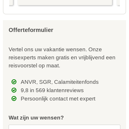
is prima uitgebalanceerd om alle
to
mooie dingen van het eiland te
re
kunnen ontdekken...
te
Offerteformulier
Vertel ons uw vakantie wensen. Onze
reisexperts maken gratis en vrijblijvend een
reisvoorstel op maat.
ANVR, SGR, Calamiteitenfonds
9,8 in 569 klantenreviews
Persoonlijk contact met expert
Wat zijn uw wensen?