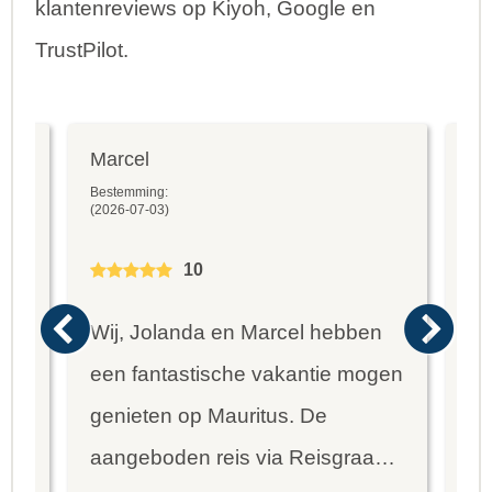
klantenreviews op Kiyoh, Google en
TrustPilot.
Marcel
Fr
Bestemming:
Bes
(2026-07-03)
(20
10
Wij, Jolanda en Marcel hebben
Wa
een fantastische vakantie mogen
va
genieten op Mauritus. De
To
ier
aangeboden reis via Reisgraag
be