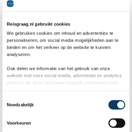
Reisgraag.nl gebruikt cookies
Reisgraag.nl
We gebruiken cookies om inhoud en advertenties te
Stationssingel 120e
personaliseren, om social media mogelijkheden aan te
bieden en om het verkeer op de website te kunnen
5371BB Ravenstein
analyseren.
Ook delen we informatie van het gebruik van onze
0486-412199
website met onze social media, advertentie en analytics
partners die deze informatie mogelijk combineren met
0486-412199
informatie die je reeds zelf met hen gedeeld hebt.
rb@reisgraag.nl
C
Noodzakelijk
o
n
s
Voorkeuren
Aangesloten bij
e