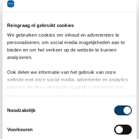
Reisgraag.nl gebruikt cookies
We gebruiken cookies om inhoud en advertenties te
personaliseren, om social media mogelijkheden aan te
Reviews over Reisgraag.nl
bieden en om het verkeer op de website te kunnen
analyseren.
Reisgraag.nl scoort een 9,8 in 569
Ook delen we informatie van het gebruik van onze
klantenreviews op Kiyoh, Google en
website met onze social media, advertentie en analytics
partners die deze informatie mogelijk combineren met
TrustPilot.
informatie die je reeds zelf met hen gedeeld hebt.
C
Noodzakelijk
o
n
Marcel
Fr
s
Voorkeuren
Bestemming:
Bes
e
(2026-07-03)
(20