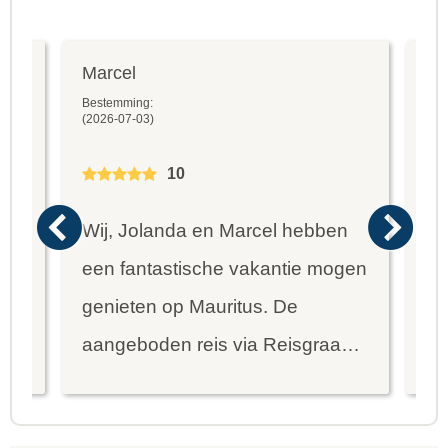
Marcel
Fr
Bestemming:
Bes
(2026-07-03)
(20
10
Wij, Jolanda en Marcel hebben
Wa
een fantastische vakantie mogen
va
genieten op Mauritus. De
To
ier
aangeboden reis via Reisgraag
be
is prima uitgebalanceerd om alle
to
mooie dingen van het eiland te
re