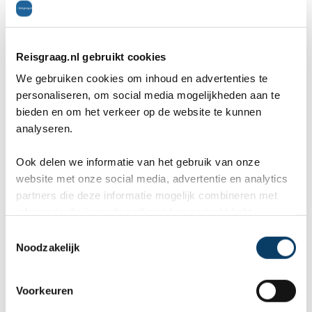
Reisgraag.nl gebruikt cookies
We gebruiken cookies om inhoud en advertenties te
personaliseren, om social media mogelijkheden aan te
bieden en om het verkeer op de website te kunnen
Tevens is er in 2011 een bijzonder werelderfgoed
analyseren.
bijgekomen: de paalwoningen. Op sommige
Ook delen we informatie van het gebruik van onze
plaatsen in het meer vind je namelijk de restanten
website met onze social media, advertentie en analytics
partners die deze informatie mogelijk combineren met
van paalwoningen uit de prehistorie. Deze
informatie die je reeds zelf met hen gedeeld hebt.
restanten zijn een van de best bewaarde ter
C
Noodzakelijk
o
wereld. In het Pfahlbau Museum kun je hier alles
n
over leren. De paalwoningen zijn nagebouwd
s
Voorkeuren
e
zodat je precies kunt zien hoe er vroeger geleefd