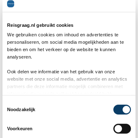
Persoonlijk contact met expert
Wat zijn uw wensen?
Reisgraag.nl gebruikt cookies
We gebruiken cookies om inhoud en advertenties te
personaliseren, om social media mogelijkheden aan te
bieden en om het verkeer op de website te kunnen
analyseren.
Uw gegevens
Ook delen we informatie van het gebruik van onze
Naam *
website met onze social media, advertentie en analytics
partners die deze informatie mogelijk combineren met
informatie die je reeds zelf met hen gedeeld hebt.
C
E-mailadres *
Noodzakelijk
o
n
s
Voorkeuren
e
Telefoon *