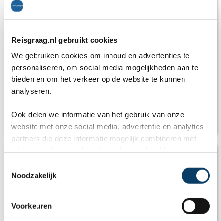
Reisgraag.nl gebruikt cookies
We gebruiken cookies om inhoud en advertenties te
personaliseren, om social media mogelijkheden aan te
bieden en om het verkeer op de website te kunnen
analyseren.
Ook delen we informatie van het gebruik van onze
De mooiste plekken van Duitsland
website met onze social media, advertentie en analytics
partners die deze informatie mogelijk combineren met
informatie die je reeds zelf met hen gedeeld hebt.
C
Noodzakelijk
o
n
s
Voorkeuren
e