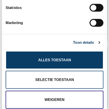
n
t
Statistics
S
e
Marketing
l
e
Klimaat Duitsland
c
Toon details
t
i
o
ALLES TOESTAAN
n
SELECTIE TOESTAAN
WEIGEREN