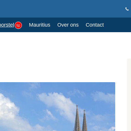
oorstel
Mauritius
Over ons
Contact
tip