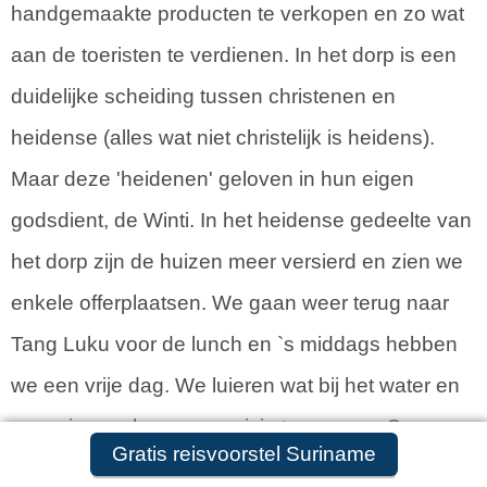
handgemaakte producten te verkopen en zo wat
aan de toeristen te verdienen. In het dorp is een
duidelijke scheiding tussen christenen en
heidense (alles wat niet christelijk is heidens).
Maar deze 'heidenen' geloven in hun eigen
godsdient, de Winti. In het heidense gedeelte van
het dorp zijn de huizen meer versierd en zien we
enkele offerplaatsen. We gaan weer terug naar
Tang Luku voor de lunch en `s middags hebben
we een vrije dag. We luieren wat bij het water en
sommige proberen een visje te vangen. Om
Gratis reisvoorstel aanvragen
Gratis reisvoorstel Suriname
17.00 uur gaan we de andere kant van het eiland