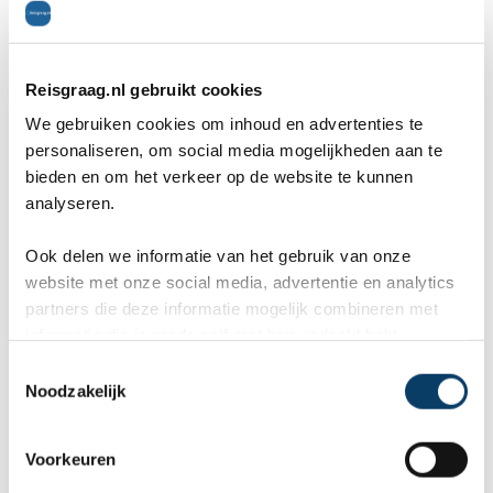
gezegd tegen mijn man.
Reisgraag.nl gebruikt cookies
Na een tijd hebben ze het zoeken gestaakt , want
We gebruiken cookies om inhoud en advertenties te
ook de man kon hem niet vinden. 'Waarschijnlijk
personaliseren, om social media mogelijkheden aan te
bieden en om het verkeer op de website te kunnen
gestolen', zei hij, maar dat kon niet, want hij was
analyseren.
niet van het terrein gereden. De man ging
Ook delen we informatie van het gebruik van onze
nogmaals rond en vond hem toen helemaal aan
website met onze social media, advertentie en analytics
partners die deze informatie mogelijk combineren met
de andere kant van het terrein. Daar hadden we
informatie die je reeds zelf met hen gedeeld hebt.
hem toch eeeeeecht neergezet. Gelukkig, eind
C
Noodzakelijk
o
goed, al goed. Door alle ellende waren we laat
n
thuis, maar dat mocht de pret niet drukken. We
s
Voorkeuren
e
hebben immers een leuke vakantie gehad.