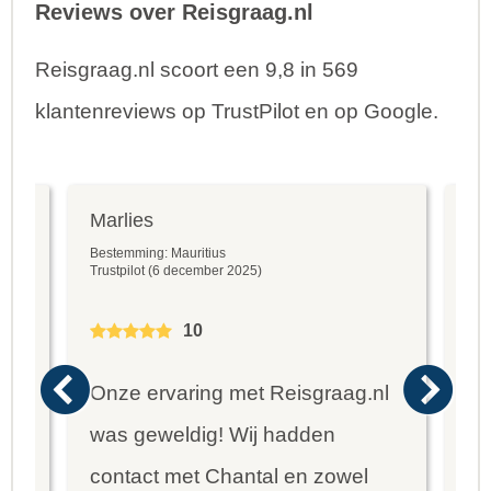
Reviews over Reisgraag.nl
Reisgraag.nl scoort een 9,8 in 569
klantenreviews op TrustPilot en op Google.
Marlies
An
Bestemming: Mauritius
Bes
Trustpilot (6 december 2025)
Goo
10
eis
Onze ervaring met Reisgraag.nl
He
was geweldig! Wij hadden
Ch
van
contact met Chantal en zowel
mo