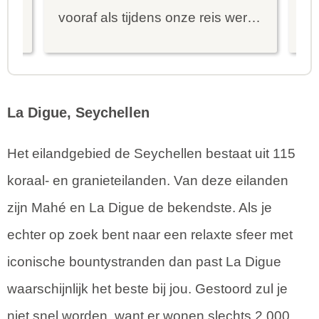
vooraf als tijdens onze reis werd
in
er goed met ons meegedacht.
bu
We kregen steeds snel een
aa
reactie op onze vragen e...
en
La Digue, Seychellen
Het eilandgebied de Seychellen bestaat uit 115
koraal- en granieteilanden. Van deze eilanden
zijn Mahé en La Digue de bekendste. Als je
echter op zoek bent naar een relaxte sfeer met
iconische bountystranden dan past La Digue
waarschijnlijk het beste bij jou. Gestoord zul je
niet snel worden, want er wonen slechts 2.000