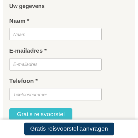
Uw gegevens
Naam *
E-mailadres *
Telefoon *
Gratis reisvoorstel
Gratis reisvoorstel aanvragen
* = verplicht.
Privacy beleid
is van toepassing