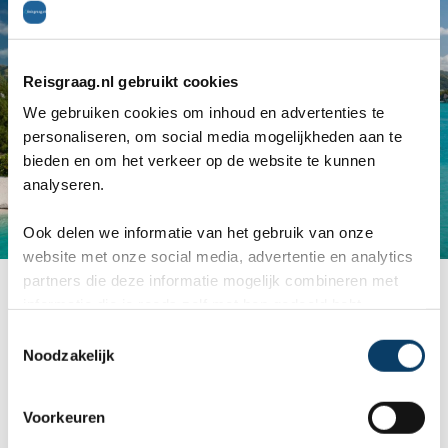
Reisgraag.nl gebruikt cookies
We gebruiken cookies om inhoud en advertenties te
personaliseren, om social media mogelijkheden aan te
bieden en om het verkeer op de website te kunnen
analyseren.
Ook delen we informatie van het gebruik van onze
website met onze social media, advertentie en analytics
Bora Bora - St. Regis
partners die deze informatie mogelijk combineren met
informatie die je reeds zelf met hen gedeeld hebt.
C
Palawan, Filipijnen
Noodzakelijk
o
n
Van de meer dan de 7.000 eilanden van de
s
Voorkeuren
e
Filipijnen, is Palawan toch wel echt de mooiste.