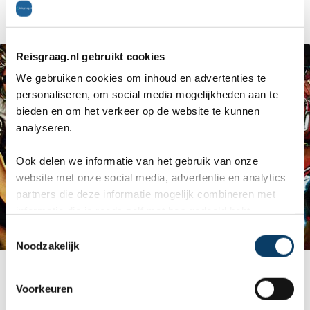
een eigen koptelefoon en de dansvloer staat vol.
Reisgraag.nl gebruikt cookies
We gebruiken cookies om inhoud en advertenties te
personaliseren, om social media mogelijkheden aan te
bieden en om het verkeer op de website te kunnen
analyseren.
Ook delen we informatie van het gebruik van onze
website met onze social media, advertentie en analytics
partners die deze informatie mogelijk combineren met
informatie die je reeds zelf met hen gedeeld hebt.
C
Noodzakelijk
o
n
s
Reviews over Reisgraag.nl
Voorkeuren
e