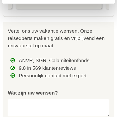
er goed met ons meegedacht.
bu
We kregen steeds snel een
aa
reactie op onze vragen e...
en
Vertel ons uw vakantie wensen. Onze
reisexperts maken gratis en vrijblijvend een
reisvoorstel op maat.
ANVR, SGR, Calamiteitenfonds
9,8 in 569 klantenreviews
Persoonlijk contact met expert
Wat zijn uw wensen?