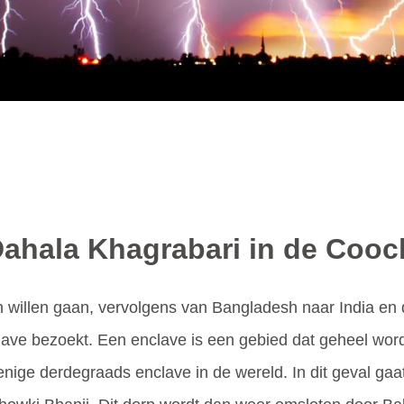
ahala Khagrabari in de Cooch
esh willen gaan, vervolgens van Bangladesh naar India e
lave bezoekt. Een enclave is een gebied dat geheel wo
enige derdegraads enclave in de wereld. In dit geval ga