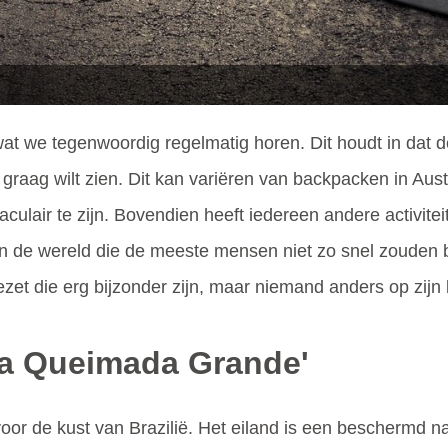
ts wat we tegenwoordig regelmatig horen. Dit houdt in dat
 of graag wilt zien. Dit kan variëren van backpacken in Au
ectaculair te zijn. Bovendien heeft iedereen andere activi
 in de wereld die de meeste mensen niet zo snel zouden b
et die erg bijzonder zijn, maar niemand anders op zijn b
da Queimada Grande'
oor de kust van Brazilië. Het eiland is een beschermd n