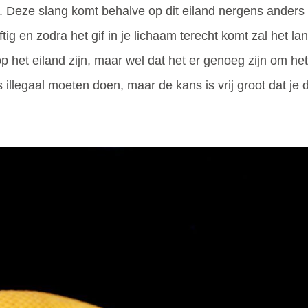
g. Deze slang komt behalve op dit eiland nergens anders
ftig en zodra het gif in je lichaam terecht komt zal het 
op het eiland zijn, maar wel dat het er genoeg zijn om he
s illegaal moeten doen, maar de kans is vrij groot dat je d