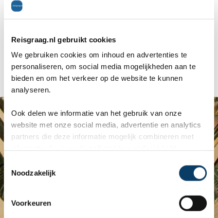
naar binnen en geeft de kinderen cadeautjes.
Soms komt het kerstkindje in de gedaante van
Reisgraag.nl gebruikt cookies
een engeltje voor. In Oostenrijk en Zwitserland is
We gebruiken cookies om inhoud en advertenties te
personaliseren, om social media mogelijkheden aan te
Christkindl ook het symbool voor Kerstmis.
bieden en om het verkeer op de website te kunnen
analyseren.
Ook delen we informatie van het gebruik van onze
website met onze social media, advertentie en analytics
partners die deze informatie mogelijk combineren met
informatie die je reeds zelf met hen gedeeld hebt.
C
Noodzakelijk
o
n
s
Voorkeuren
e