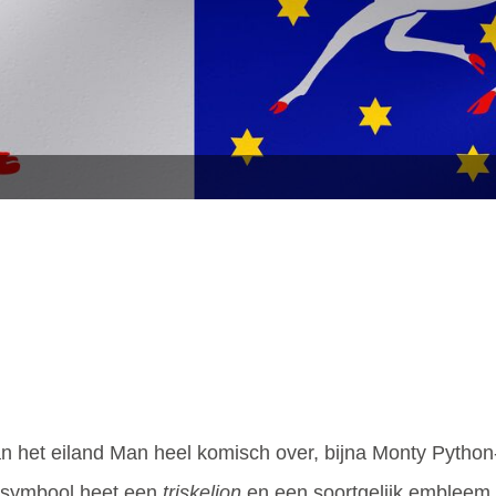
 het eiland Man heel komisch over, bijna Monty Python-
it symbool heet een
triskelion
en een soortgelijk embleem i