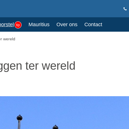
oorstel
Mauritius
Over ons
Contact
tip
er wereld
ggen ter wereld