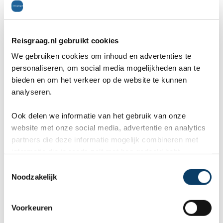
Marlies
An
Bestemming: Mauritius
Bes
Trustpilot (6 december 2025)
Goo
Reisgraag.nl gebruikt cookies
We gebruiken cookies om inhoud en advertenties te
10
personaliseren, om social media mogelijkheden aan te
bieden en om het verkeer op de website te kunnen
eis
Onze ervaring met Reisgraag.nl
He
analyseren.
was geweldig! Wij hadden
Ch
Ook delen we informatie van het gebruik van onze
website met onze social media, advertentie en analytics
van
contact met Chantal en zowel
mo
partners die deze informatie mogelijk combineren met
vooraf als tijdens onze reis werd
in
informatie die je reeds zelf met hen gedeeld hebt.
er goed met ons meegedacht.
bu
C
Noodzakelijk
o
We kregen steeds snel een
aa
n
s
reactie op onze vragen e...
en
Voorkeuren
8. Nevis Highwire Bungy (Nieuw-Zeeland)
e