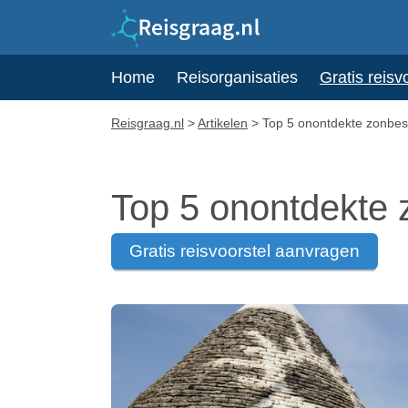
Home
Reisorganisaties
Gratis reisv
Reisgraag.nl
>
Artikelen
>
Top 5 onontdekte zonbe
Top 5 onontdekte
gratis reisvoorstel aanvragen