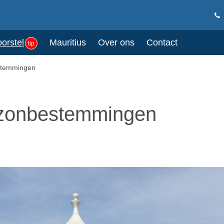
oorstel
Mauritius
Over ons
Contact
tip
stemmingen
 zonbestemmingen