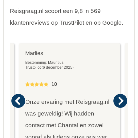
Reisgraag.nl scoort een 9,8 in 569
klantenreviews op TrustPilot en op Google.
Marlies
An
Bestemming: Mauritius
Bes
Trustpilot (6 december 2025)
Goo
10
eis
Onze ervaring met Reisgraag.nl
He
was geweldig! Wij hadden
Ch
van
contact met Chantal en zowel
mo
vooraf als tijdens onze reis werd
in