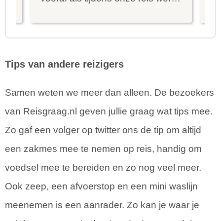
er goed met ons meegedacht.
bu
We kregen steeds snel een
aa
reactie op onze vragen e...
en
Tips van andere reizigers
Samen weten we meer dan alleen. De bezoekers
van Reisgraag.nl geven jullie graag wat tips mee.
Zo gaf een volger op twitter ons de tip om altijd
een zakmes mee te nemen op reis, handig om
voedsel mee te bereiden en zo nog veel meer.
Ook zeep, een afvoerstop en een mini waslijn
meenemen is een aanrader. Zo kan je waar je