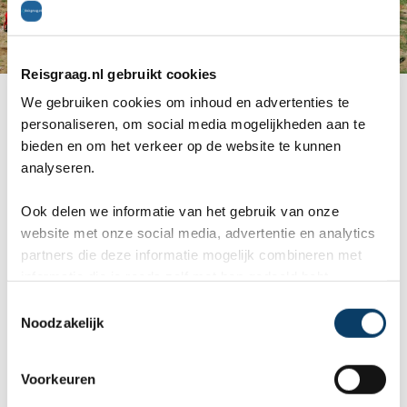
Reisgraag.nl gebruikt cookies
Auto vakantie
We gebruiken cookies om inhoud en advertenties te
personaliseren, om social media mogelijkheden aan te
bieden en om het verkeer op de website te kunnen
Reisexpert Reisgraag.nl
analyseren.
Ook delen we informatie van het gebruik van onze
website met onze social media, advertentie en analytics
partners die deze informatie mogelijk combineren met
informatie die je reeds zelf met hen gedeeld hebt.
C
Noodzakelijk
o
n
s
Voorkeuren
e
ANVR, SGR & Calamiteitenfonds