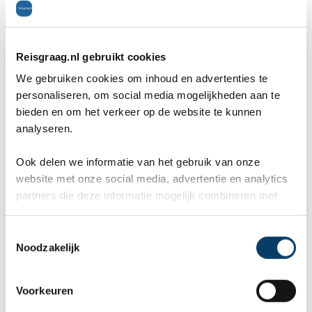
Wildlife Friends Foundation Thailand
Bij de Wildlife Friends Foundation Thailand
Reisgraag.nl gebruikt cookies
worden wilde dieren die verwaarloosd zijn of
We gebruiken cookies om inhoud en advertenties te
mishandeld opgevangen. De omgeving waarin ze
personaliseren, om social media mogelijkheden aan te
bieden en om het verkeer op de website te kunnen
leven komt zo dicht mogelijk bij de natuurlijke
analyseren.
omgeving waarin ze in het wild leven. Waar
Ook delen we informatie van het gebruik van onze
mogelijk worden dieren weer vrijgelaten, zowel
website met onze social media, advertentie en analytics
olifanten als bijvoorbeeld apen, beren en vogels.
partners die deze informatie mogelijk combineren met
informatie die je reeds zelf met hen gedeeld hebt.
Het is ook hier weer mogelijk als vrijwilliger aan de
C
Noodzakelijk
slag te gaan, waarbij je leert hoe je ze moet
o
n
verzorgen, eten geeft en wast. Door middel van
s
Voorkeuren
e
de financiële bijdrage worden de kosten voor de