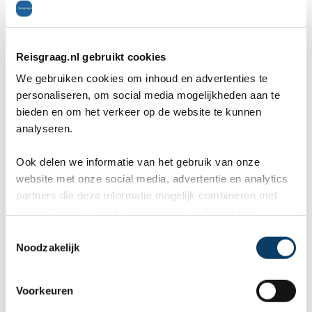
10
eis
Onze ervaring met Reisgraag.nl
He
Reisgraag.nl gebruikt cookies
was geweldig! Wij hadden
Ch
We gebruiken cookies om inhoud en advertenties te
personaliseren, om social media mogelijkheden aan te
van
contact met Chantal en zowel
mo
bieden en om het verkeer op de website te kunnen
vooraf als tijdens onze reis werd
in
analyseren.
er goed met ons meegedacht.
bu
Ook delen we informatie van het gebruik van onze
We kregen steeds snel een
aa
website met onze social media, advertentie en analytics
partners die deze informatie mogelijk combineren met
reactie op onze vragen e...
en
informatie die je reeds zelf met hen gedeeld hebt.
Vertel ons uw vakantie wensen. Onze
C
reisexperts maken gratis en vrijblijvend een
Noodzakelijk
o
reisvoorstel op maat.
n
s
Voorkeuren
ANVR, SGR, Calamiteitenfonds
e