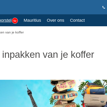
oorstel
Mauritius
Over ons
Contact
tip
ken van je koffer
 inpakken van je koffer